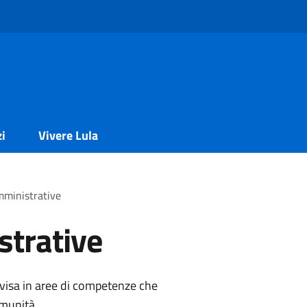
zi
Vivere Lula
mministrative
strative
ivisa in aree di competenze che
omunità.