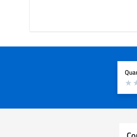
Quan
Valuta d
Valuta
Va
Co