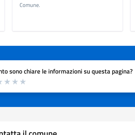
Comune.
to sono chiare le informazioni su questa pagina?
a 1 a 5 stelle la pagina
 1 stelle su 5
luta 2 stelle su 5
Valuta 3 stelle su 5
Valuta 4 stelle su 5
Valuta 5 stelle su 5
ntatta il comune