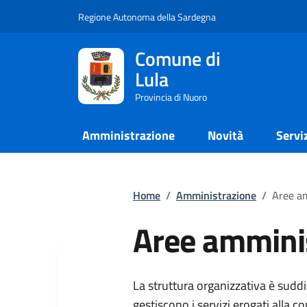
Regione Autonoma della Sardegna
Comune di
Lula
Provincia di Nuoro
Amministrazione
Novità
Servi
Home
/
Amministrazione
/
Aree a
Aree ammini
La struttura organizzativa è sudd
gestiscono i servizi erogati alla c