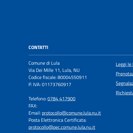
CONTATTI
Comune di Lula
Leggi le
Via Dei Mille 11, Lula, NU
Prenota
Codice fiscale: 80004550911
Segnalaz
P. IVA: 01173760917
Richiest
Telefono:
0784 417900
FAX:
Email:
protocollo@comune.lula.nu.it
Posta Elettronica Certificata:
protocollo@pec.comune.lula.nu.it