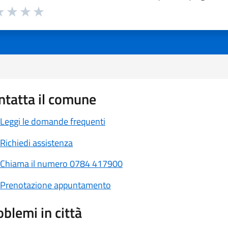
a 1 a 5 stelle la pagina
 1 stelle su 5
luta 2 stelle su 5
Valuta 3 stelle su 5
Valuta 4 stelle su 5
Valuta 5 stelle su 5
ntatta il comune
Leggi le domande frequenti
Richiedi assistenza
Chiama il numero 0784 417900
Prenotazione appuntamento
oblemi in città