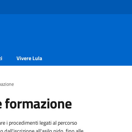
zi
Vivere Lula
mazione
e formazione
are i procedimenti legati al percorso
 dall'iscrizione all'asilo nido, fino alle