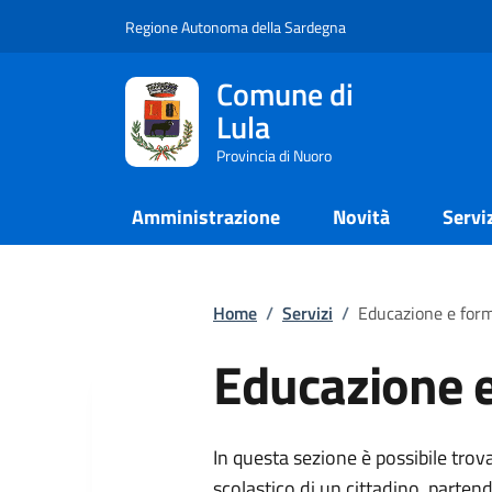
Regione Autonoma della Sardegna
Comune di
Lula
Provincia di Nuoro
Amministrazione
Novità
Servi
Home
/
Servizi
/
Educazione e for
Educazione 
In questa sezione è possibile trov
scolastico di un cittadino, partendo