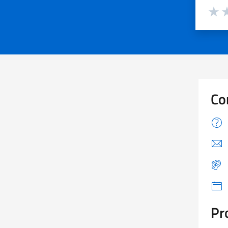
Valuta d
Valuta
Va
Co
Pr