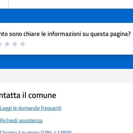
to sono chiare le informazioni su questa pagina?
a 1 a 5 stelle la pagina
 1 stelle su 5
luta 2 stelle su 5
Valuta 3 stelle su 5
Valuta 4 stelle su 5
Valuta 5 stelle su 5
ntatta il comune
Leggi le domande frequenti
Richiedi assistenza
Chiama il numero 0784 417900