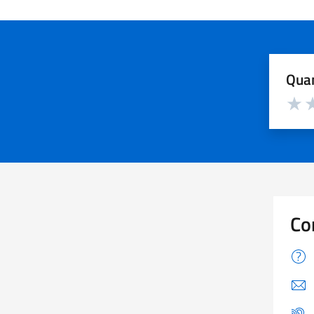
Quan
Valuta d
Valuta
Va
Co