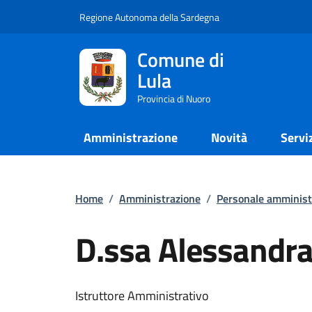
Regione Autonoma della Sardegna
Comune di
Lula
Provincia di Nuoro
Amministrazione
Novità
Servi
Home
/
Amministrazione
/
Personale amminist
D.ssa Alessandra
Istruttore Amministrativo