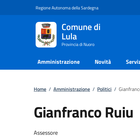
Regione Autonoma della Sardegna
Comune di
Lula
Provincia di Nuoro
Amministrazione
Novità
Servi
Home
/
Amministrazione
/
Politici
/
Gianfranc
Gianfranco Ruiu
Assessore