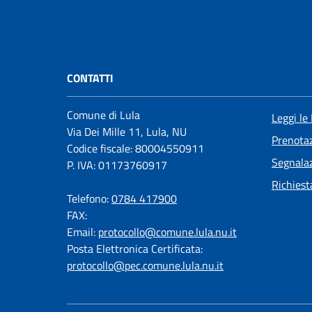
CONTATTI
Comune di Lula
Leggi le
Via Dei Mille 11, Lula, NU
Prenota
Codice fiscale: 80004550911
Segnalaz
P. IVA: 01173760917
Richiest
Telefono:
0784 417900
FAX:
Email:
protocollo@comune.lula.nu.it
Posta Elettronica Certificata:
protocollo@pec.comune.lula.nu.it