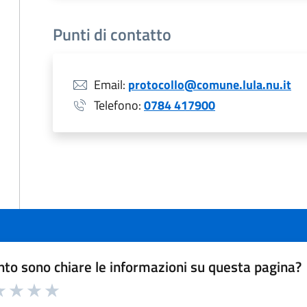
Punti di contatto
Email:
protocollo@comune.lula.nu.it
Telefono:
0784 417900
to sono chiare le informazioni su questa pagina?
a 1 a 5 stelle la pagina
 1 stelle su 5
luta 2 stelle su 5
Valuta 3 stelle su 5
Valuta 4 stelle su 5
Valuta 5 stelle su 5