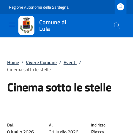
Regione Autonoma della Sardegna
Comune di
Lula
Home
/
Vivere Comune
/
Eventi
/
Cinema sotto le stelle
Cinema sotto le stelle
EVENTO TERMINATO
Dal:
Al:
Indirizzo:
8 luglio 2026
31 luglio 2026
Piazza