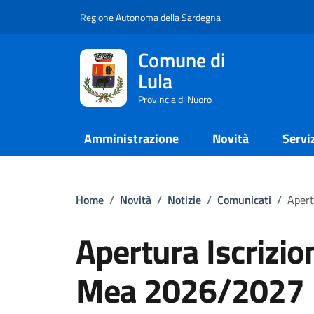
Regione Autonoma della Sardegna
Comune di
Lula
Provincia di Nuoro
Amministrazione
Novità
Servi
Home
/
Novità
/
Notizie
/
Comunicati
/
Apert
Apertura Iscrizion
Mea 2026/2027