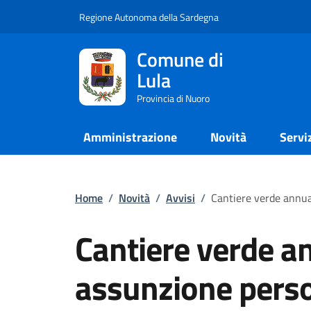
Regione Autonoma della Sardegna
Comune di
Lula
Provincia di Nuoro
Amministrazione
Novità
Servi
Home
/
Novità
/
Avvisi
/
Cantiere verde annu
Cantiere verde a
assunzione perso